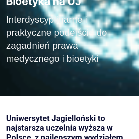
Bioetyka na UJ
Interdyscyplinarne i
praktyczne podejście do
zagadnień prawa
medycznego i bioetyki
Uniwersytet Jagielloński to
najstarsza uczelnia wyższa w
Polsce, z najlepszym wydziałem